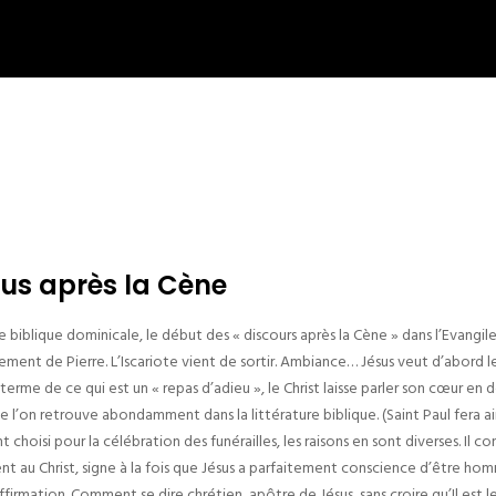
sus après la Cène
biblique dominicale, le début des « discours après la Cène » dans l’Evangile
niement de Pierre. L’Iscariote vient de sortir. Ambiance… Jésus veut d’abord les
erme de ce qui est un « repas d’adieu », le Christ laisse parler son cœur en d
ue l’on retrouve abondamment dans la littérature biblique. (Saint Paul fera ai
oisi pour la célébration des funérailles, les raisons en sont diverses. Il con
nt au Christ, signe à la fois que Jésus a parfaitement conscience d’être homm
irmation. Comment se dire chrétien, apôtre de Jésus, sans croire qu’Il est le