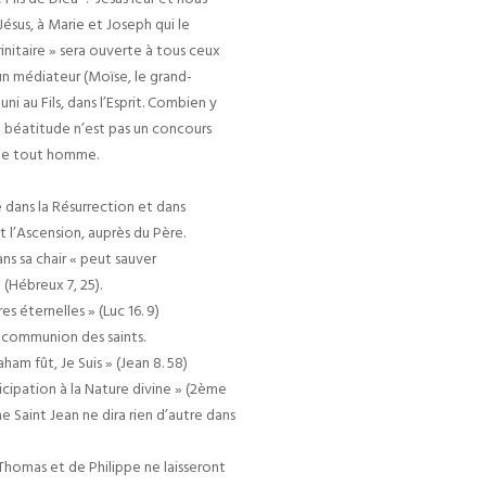
ésus, à Marie et Joseph qui le
rinitaire » sera ouverte à tous ceux
’un médiateur (Moïse, le grand-
ni au Fils, dans l’Esprit. Combien y
La béatitude n’est pas un concours
n de tout homme.
dans la Résurrection et dans
t l’Ascension, auprès du Père.
ans sa chair « peut sauver
 (Hébreux 7, 25).
es éternelles » (Luc 16. 9)
a communion des saints.
ham fût, Je Suis » (Jean 8. 58)
ticipation à la Nature divine » (2ème
e Saint Jean ne dira rien d’autre dans
e Thomas et de Philippe ne laisseront