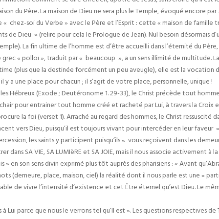
aison du Père. La maison de Dieu ne sera plus le Temple, évoqué encore par J
le « chez-soi du Verbe » avec le Père et l’Esprit : cette « maison de famille t
nts de Dieu » (relire pour cela le Prologue de Jean). Nul besoin désormais d
ple). La fin ultime de l’homme est d’être accueilli dans l’éternité du Père, u
grec « polloï », traduit par « beaucoup », a un sens illimité de multitude. 
 ultime (plus que la destinée forcément un peu aveugle), elle est la vocatio
il y a une place pour chacun ; il s’agit de votre place, personnelle, unique !
es Hébreux (Exode ; Deutéronome 1. 29-33), le Christ précède tout homme 
t chair pour entrainer tout homme créé et racheté par Lui, à travers la Croix e
ocure la foi (verset 1). Arraché au regard des hommes, le Christ ressuscité d
cent vers Dieu, puisqu’il est toujours vivant pour intercéder en leur faveur »
ercession, les saints y participent puisqu’ils « vous reçoivent dans les demeur
trer dans SA VIE, SA LUMIèRE et SA JOIE, mais il nous associe activement à l
 » en son sens divin exprimé plus tôt auprès des pharisiens : « Avant qu’Abra
ts (demeure, place, maison, ciel) la réalité dont il nous parle est une « par
pable de vivre l’intensité d’existence et cet Être éternel qu’est Dieu. Le mêm
es à Lui parce que nous le verrons tel qu’Il est ». Les questions respectives d