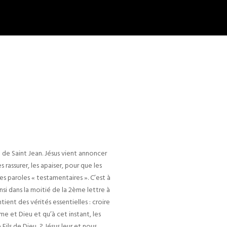
 de Saint Jean. Jésus vient annoncer
 rassurer, les apaiser, pour que les
es paroles « testamentaires ». C’est à
nsi dans la moitié de la 2ème lettre à
tient des vérités essentielles : croire
e et Dieu et qu’à cet instant, les
 Fils de Dieu ? Jésus leur et nous