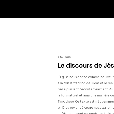
8 Mai 2020
Le discours de Jé
L’Eglise nous donne comme nourriture 
à la fois la trahison de Judas et le re
onze puissent l’écouter vraiment. Au t
la fois naturel et aussi une manière q
Timothée). Ce texte est fréquemment ch
en Dieu revient à croire nécessaireme
apôtres peuvent recevoir une telle aff