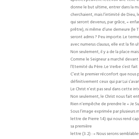
donne le but ultime, entrer dans la m
cherchaient, mais l’intimité de Dieu, 
qui seront devenus, par grâce, « enfa
prêtre), ni même d’une demeure (le Tem
seront admis ? Peu importe. Le terme 
avec numerus clausus, elle est la fin
Non seulement, il y a de la place mais 
Comme le Seigneur a marché devant l
l’Eternité du Père. Le Verbe s’est fai
C’est le premier réconfort que nous pr
définitivement ceux qui par Lui s’avan
Le Christ n’est pas seul dans cette int
Non seulement, le Christ nous fait en
Rien n’empêche de prendre le « Je Suis
Sous l’image exprimée par plusieurs mo
lettre de Pierre 1.4) qui nous rend ca
sa première
lettre (3. 2) : « Nous serons semblabl