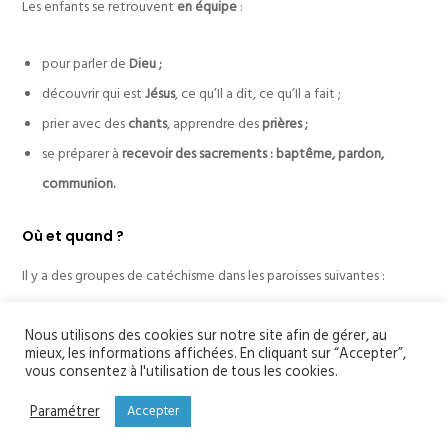
Les enfants se retrouvent
en équipe
:
pour parler de
Dieu ;
découvrir qui est
Jésus
, ce qu’Il a dit, ce qu’Il a fait ;
prier avec des
chants
, apprendre des
prières ;
se préparer à
recevoir des sacrements : baptême, pardon,
communion.
Où et quand ?
Il y a des groupes de catéchisme dans les paroisses suivantes :
Mardi 17h à 18h30 à l’église
Notre Dame de la Paix
Nous utilisons des cookies sur notre site afin de gérer, au
mieux, les informations affichées. En cliquant sur “Accepter”,
Mercredi 17h à 18h30 à l’église
Sainte Bernadette
vous consentez à l'utilisation de tous les cookies.
Jeudi 16h45 à 18h15 à la basilique
Notre Dame de la Victoire
Paramétrer
Accepter
Nous faisons le ramassage scolaire dans certaines écoles… plus