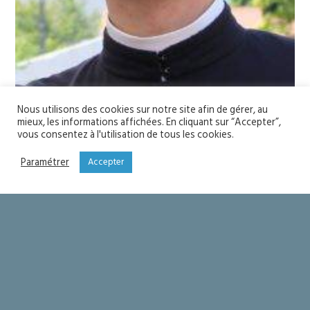
Nous utilisons des cookies sur notre site afin de gérer, au
mieux, les informations affichées. En cliquant sur “Accepter”,
vous consentez à l'utilisation de tous les cookies.
Responsabilité pastorale
Curé des paroisses de Saint-Raphaël
Paramétrer
Accepter
Ordination sacerdotale
23 juin 2012
Téléphone
04 94 19 81 29
Courriel