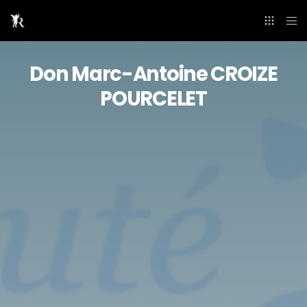
Don Marc-Antoine CROIZE
POURCELET