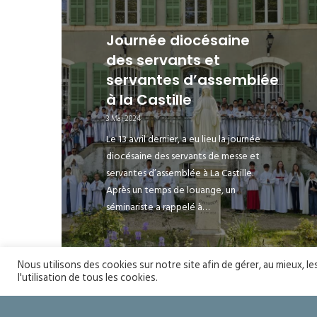
Journée diocésaine
des servants et
servantes d’assemblée
à la Castille
3 Mai 2024
Le 13 avril dernier, a eu lieu la journée
diocésaine des servants de messe et
servantes d’assemblée à La Castille.
Après un temps de louange, un
séminariste a rappelé à…
Nous utilisons des cookies sur notre site afin de gérer, au mieux, l
l'utilisation de tous les cookies.
+ D'ARTICLES