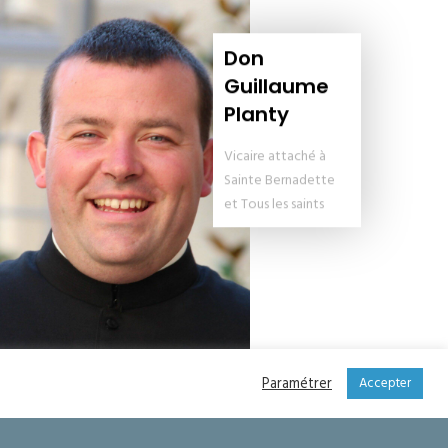
Don
Guillaume
Planty
Vicaire attaché à
Sainte Bernadette
et Tous les saints
Paramétrer
Accepter
+33 7 83 93 36 07
Boulevard du Suveret 83700 Saint-Raphaël