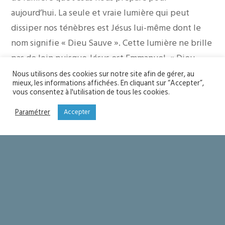
aujourd’hui. La seule et vraie lumière qui peut
dissiper nos ténèbres est Jésus lui-même dont le
nom signifie « Dieu Sauve ». Cette lumière ne brille
pas de loin puisque Jésus est Emmanuel, « Dieu
avec nous »
Nous utilisons des cookies sur notre site afin de gérer, au
mieux, les informations affichées. En cliquant sur “Accepter”,
Invitation alors, en conséquence, à rayonner nous-
vous consentez à l'utilisation de tous les cookies.
mêmes de cette lumière en prenant le chemin de
Paramétrer
Accepter
Jésus lui-même. Pour rayonner aujourd’hui, Jésus
veut passer par nous. à chaque baptisé d’être
témoin de la présence et du salut de Dieu dans les
ténèbres d’aujourd’hui.
Alors chaque jour rayonnera de ce mystère de Noël
et la lumière brillera toujours plus !
Don Guillaume PLANTY