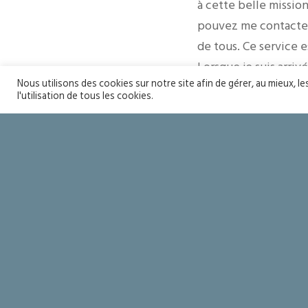
à cette belle missio
pouvez me contacter 
de tous. Ce service e
Lorsque je suis arrivé
Nous utilisons des cookies sur notre site afin de gérer, au mieux, l
d’entre nous dans le
l'utilisation de tous les cookies.
personnes qu’ils ne
essentiel : ensevelir
Soyons des pratiquan
Don Bruno De LISLE
Soyons sain