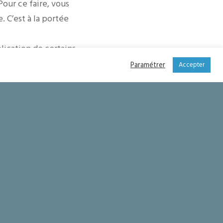
Pour ce faire, vous
 C’est à la portée
plication de certains
 obsèques de
Paramétrer
Accepter
de miséricorde
e.