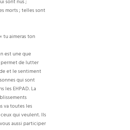
ui sont nus ;
les morts ; telles sont
« tu aimeras ton
en est une que
e permet de lutter
tude et le sentiment
rsonnes qui sont
ans les EHPAD. La
ablissements
 va toutes les
ceux qui veulent. Ils
vous aussi participer