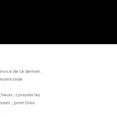
service de ce dernier.
 miséricorde
cheurs ; consoler les
uses ; prier Dieu