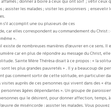
ffamés ; donner à boire à ceux qui ont soif ; vêtir ceux q
s ; assister les malades ; visiter les prisonniers ; ensevelir 
es.
n s’il accomplit une ou plusieurs de ces
e, car elles correspondent au commandement du Christ : 
-même ».
 il existe de nombreuses manières d’œuvrer en ce sens. Il 
 lumière car en plus de répondre au message du Christ, ell
solitude. Sainte Mère Thérèsa disait à ce propos : « la soli
é sont les plus grandes pauvretés » . Il y a beaucoup de pe
ent pas comment sortir de cette solitude, en particulier d
s visites auprès de ces personnes qui vivent dans des « ét
personnes âgées dépendantes ». Un groupe de paroissiens
personnes qui le désirent, pour donner affection, temps, à 
l’œuvre de miséricorde : assister les malades. Vous pouvez 