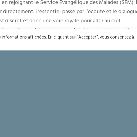
n en rejoignant le Service Evangélique des Malades (SEM). 
directement. L’essentiel passe par l’écoute et le dialogue.
st discret et donc une voie royale pour aller au ciel.
 à saint Raphaël il y a deux ans, j’ai été marqué de voir l’im
es informations affichées. En cliquant sur “Accepter”, vous consentez à
 service des obsèques. Des paroissiens viennent prier aux
 connaissent pas, simplement pour accomplir cette œuvre 
 les morts. Le Seigneur saura les remercier pour leur servic
ts de notre religion : œuvrons !
YOU MIGHT ALSO LIKE
One of the following
ts
Seigneur merci !