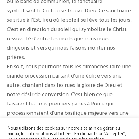
ou le banc de communion, le sanctuaire
symbolisant le Ciel où se trouve Dieu. Ce sanctuaire
se situe à l’Est, lieu où le soleil se lève tous les jours.
C’est en direction du soleil qui symbolise le Christ
ressuscité d’entre les morts que nous nous
dirigeons et vers qui nous faisons monter nos
prières.
En soit, nous pourrions tous les dimanches faire une
grande procession partant d’une église vers une
autre, chantant dans les rues la gloire de Dieu et
notre désir de conversion. C’est bien ce que
faisaient les tous premiers papes à Rome qui
processionnaient d’une basilique majeure vers une
autre. On chantait alors le Kyrie, chant qui demande
Nous utilisons des cookies sur notre site afin de gérer, au
à Dieu d’entendre nos prières, comme les romains le
mieux, les informations affichées. En cliquant sur “Accepter”,