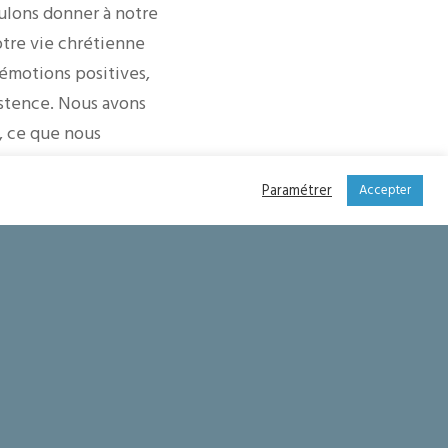
oulons donner à notre
otre vie chrétienne
 émotions positives,
xistence. Nous avons
, ce que nous
sens : ne les privons
Paramétrer
ine de tout, notre
Accepter
retraite : je reviens
’être prêtre à votre