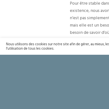
Pour être stable dan
existence, nous avon
n’est pas simplement
mais elle est un beso
besoin de savoir d’o
voulons faire de not
Nous utilisons des cookies sur notre site afin de gérer, au mieux, l
pas de leur partager 
l'utilisation de tous les cookies.
Père céleste.
Chers paroissiens, vo
plus affirmé dans la 
service.
Don Raphaël SIMO