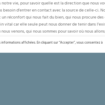
s notre vie, pour savoir quelle est la direction que nous v
s besoin d’entrer en contact avec la source de celle-ci. N
 un réconfort qui nous fait du bien, qui nous procure des
in vital car elle seule peut nous donner de tenir dans l’e
ù nous venons, qui nous sommes pour savoir où nous allons
re vie. Tant de personnes dans notre entourage ont soif de 
es informations affichées. En cliquant sur “Accepter”, vous consentez à
notre joie de vivre, ce contact avec l’unique source, l’orig
ici brièvement un partage de ce que j’ai pu recevoir de ma 
foi, plus proche du Seigneur, je l’espère, et plus heureux d
NNEAUX