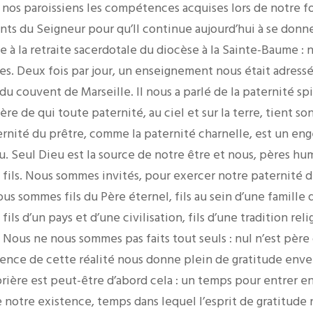
 nos paroissiens les compétences acquises lors de notre f
ts du Seigneur pour qu’Il continue aujourd’hui à se donner
e à la retraite sacerdotale du diocèse à la Sainte-Baume : 
es. Deux fois par jour, un enseignement nous était adressé
u couvent de Marseille. Il nous a parlé de la paternité spi
re de qui toute paternité, au ciel et sur la terre, tient so
aternité du prêtre, comme la paternité charnelle, est un e
eu. Seul Dieu est la source de notre être et nous, pères hum
fils. Nous sommes invités, pour exercer notre paternité d
s sommes fils du Père éternel, fils au sein d’une famille q
 fils d’un pays et d’une civilisation, fils d’une tradition rel
. Nous ne nous sommes pas faits tout seuls : nul n’est pè
ence de cette réalité nous donne plein de gratitude enve
rière est peut-être d’abord cela : un temps pour entrer en
e notre existence, temps dans lequel l’esprit de gratitude