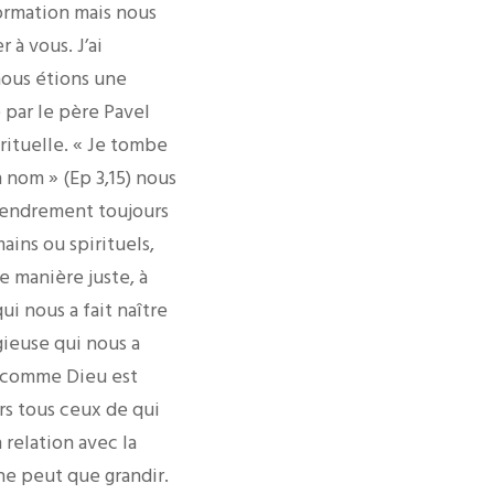
ormation mais nous
 à vous. J’ai
nous étions une
 par le père Pavel
rituelle. « Je tombe
n nom » (Ep 3,15) nous
ngendrement toujours
ains ou spirituels,
e manière juste, à
ui nous a fait naître
igieuse qui nous a
re comme Dieu est
rs tous ceux de qui
 relation avec la
 ne peut que grandir.