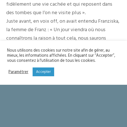
fidèlement une vie cachée et qui reposent dans
des tombes que l’on ne visite plus ».
Juste avant, en voix off, on avait entendu Franziska,
la femme de Franz : « Un jour viendra où nous
connaîtrons la raison à tout cela, nous saurons
pourquoi nous vivons ».
Nous utilisons des cookies sur notre site afin de gérer, au
Une vie cachée dans un monde douloureux. Une
mieux, les informations affichées. En cliquant sur “Accepter”,
vous consentez à l'utilisation de tous les cookies.
autre vie cachée qui reproduit, de génération en
génération, le mystère de ce qui fut caché, de ce
Paramétrer
Accepter
qui est sacré : « votre vie est cachée en Dieu avec
Jésus-Christ » (Col 3, 3). Jésus-Christ, lui-même
caché, insignifiant, dans la simple crèche.
Si Noël est la grande fête de la joie, de l’amour, de
la beauté et de la vie, c’est justement parce que
l’obscurité de la crèche – de notre monde – est