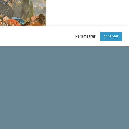
Paramétrer
Accepter
de l’Assomption
Une attente purificatrice