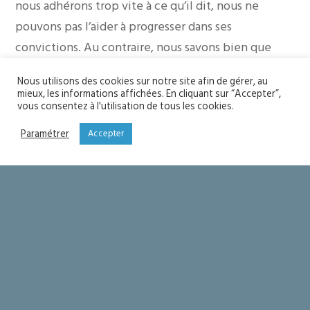
nous adhérons trop vite à ce qu’il dit, nous ne
pouvons pas l’aider à progresser dans ses
convictions. Au contraire, nous savons bien que
Jésus seul est la vérité et, qu’en dehors de lui, tout
Nous utilisons des cookies sur notre site afin de gérer, au
mérite d’être régulièrement remis en question. Lui
mieux, les informations affichées. En cliquant sur “Accepter”,
vous consentez à l'utilisation de tous les cookies.
seul est une vérité vivante qui nous respecte et
nous enrichit ; tout le reste enferme dans des
Paramétrer
Accepter
formulations qui finissent par être étroites et
s’éloignent de la réalité. Ainsi toute certitude
mérite d’être criblée par l’intelligence humaine :
pourquoi fais-tu ce que tu fais ? pourquoi dis-tu ce
que tu dis ?
Pour argumenter, il faut avoir réfléchi, creusé soi-
même les raisons de ce que nous pensons. Si nous
sommes capables de rendre raison de nos idées, de