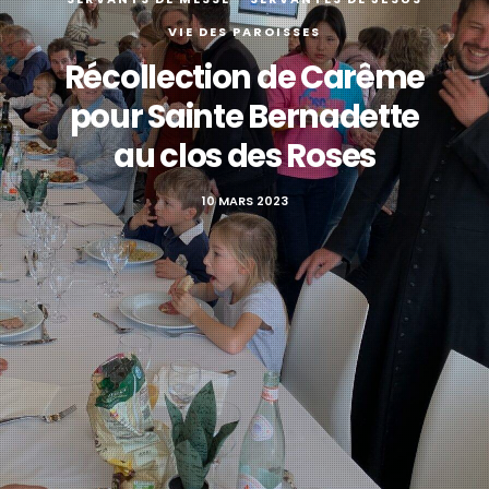
VIE DES PAROISSES
Récollection de Carême
pour Sainte Bernadette
au clos des Roses
10 MARS 2023