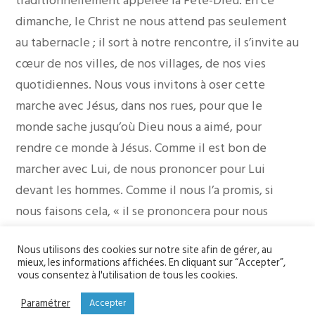
traditionnellement appelée la Fête-Dieu. En ce
dimanche, le Christ ne nous attend pas seulement
au tabernacle ; il sort à notre rencontre, il s’invite au
cœur de nos villes, de nos villages, de nos vies
quotidiennes. Nous vous invitons à oser cette
marche avec Jésus, dans nos rues, pour que le
monde sache jusqu’où Dieu nous a aimé, pour
rendre ce monde à Jésus. Comme il est bon de
marcher avec Lui, de nous prononcer pour Lui
devant les hommes. Comme il nous l’a promis, si
nous faisons cela, « il se prononcera pour nous
devant les Anges de Dieu ».
Nous utilisons des cookies sur notre site afin de gérer, au
Jésus a institué le sacrement de son amour pour
mieux, les informations affichées. En cliquant sur “Accepter”,
que nous ne défaillions pas en chemin. Comme
vous consentez à l'utilisation de tous les cookies.
nous l’entendons dans l’évangile de ce dimanche
Paramétrer
Accepter