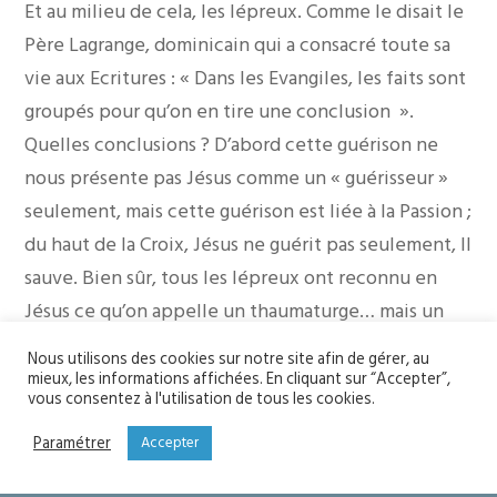
Et au milieu de cela, les lépreux. Comme le disait le
Père Lagrange, dominicain qui a consacré toute sa
vie aux Ecritures : « Dans les Evangiles, les faits sont
groupés pour qu’on en tire une conclusion ».
Quelles conclusions ? D’abord cette guérison ne
nous présente pas Jésus comme un « guérisseur »
seulement, mais cette guérison est liée à la Passion ;
du haut de la Croix, Jésus ne guérit pas seulement, Il
sauve. Bien sûr, tous les lépreux ont reconnu en
Jésus ce qu’on appelle un thaumaturge… mais un
seul « glorifie Dieu à pleine voix ». On peut dire
Nous utilisons des cookies sur notre site afin de gérer, au
qu’un seul est passé de la guérison au Salut. Il a reçu
mieux, les informations affichées. En cliquant sur “Accepter”,
vous consentez à l'utilisation de tous les cookies.
et accueilli pleinement le don divin de la Foi. Jésus
lui déclare : « Relève-toi, ta foi t’a sauvé ».
Paramétrer
Accepter
Autre conclusion et elle est fondamentale, il est