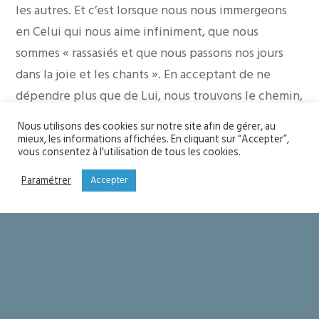
les autres. Et c’est lorsque nous nous immergeons
en Celui qui nous aime infiniment, que nous
sommes « rassasiés et que nous passons nos jours
dans la joie et les chants ». En acceptant de ne
dépendre plus que de Lui, nous trouvons le chemin,
la vérité, la Vie. « Solo Dios Basta ».
Nous utilisons des cookies sur notre site afin de gérer, au
Le psalmiste qui veut apprendre la vraie mesure de
mieux, les informations affichées. En cliquant sur “Accepter”,
vous consentez à l'utilisation de tous les cookies.
ses jours, demande le don de la sagesse : « que mon
cœur pénètre la sagesse… »
Paramétrer
Accepter
Or lorsque nous sommes catholiques, pénétrer la
Sagesse signifie s’immerger dans le Verbe incarné…
Cela veut dire être avec Jésus, la Sagesse
personnifiée du Père !
En suivant Jésus, en étant son disciple, nous
apprenons à être ce qu’Il est, à vivre comme Il a