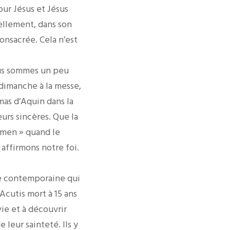
our Jésus et Jésus
ellement, dans son
onsacrée. Cela n’est
ous sommes un peu
 dimanche à la messe,
mas d’Aquin dans la
œurs sincères. Que la
Amen » quand le
 affirmons notre foi.
ue contemporaine qui
Acutis mort à 15 ans
vie et à découvrir
leur sainteté. Ils y