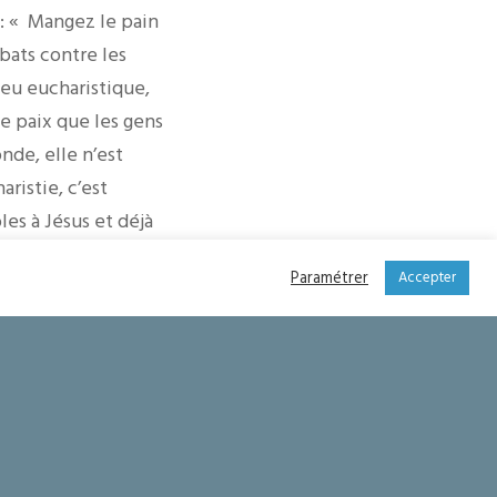
t : « Mangez le pain
bats contre les
eu eucharistique,
e paix que les gens
nde, elle n’est
aristie, c’est
es à Jésus et déjà
haristie tous les
Paramétrer
Accepter
 bronzons. Lorsque
s plus grands devant
culièrement pour
élébrer la messe.