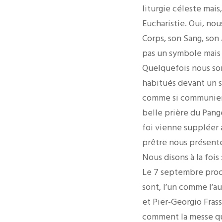
liturgie céleste mai
Eucharistie. Oui, no
Corps, son Sang, son
pas un symbole mais l
Quelquefois nous so
habitués devant un s
comme si communier é
belle prière du Pange
foi vienne suppléer 
prêtre nous présente 
Nous disons à la fois :
Le 7 septembre proc
sont, l’un comme l’au
et Pier-Georgio Frass
comment la messe quo