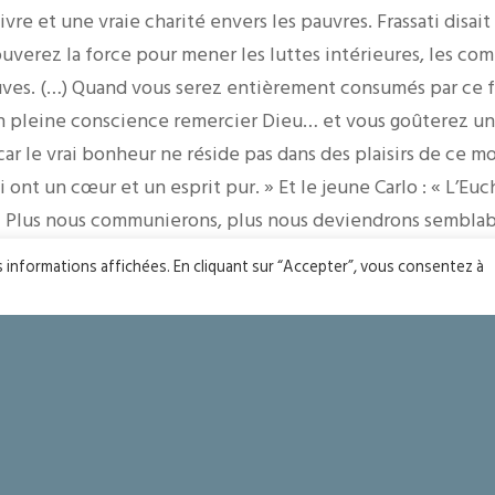
vivre et une vraie charité envers les pauvres. Frassati disai
ouverez la force pour mener les luttes intérieures, les com
uves. (…) Quand vous serez entièrement consumés par ce f
n pleine conscience remercier Dieu… et vous goûterez un
ar le vrai bonheur ne réside pas dans des plaisirs de ce mo
ont un cœur et un esprit pur. » Et le jeune Carlo : « L’Euch
… Plus nous communierons, plus nous deviendrons semblabl
aurons un avant-goût du Paradis … Si l’on approche de l’Euc
es informations affichées. En cliquant sur “Accepter”, vous consentez à
u Paradis… Quand nous nous mettons devant le soleil, nous
vant Jésus-Eucharistie, nous devenons des saints »
ur de la Fête-Dieu, demandons un amour et une foi toujour
de l’Eucharistie. Ne nous habituons jamais et prions parti
rès bientôt, sera lui-même l’instrument du Seigneur pour c
NNEAUX