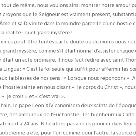
s, tout de même, nous voulons ainsi montrer notre amour p
us croyons que le Seigneur est vraiment présent, substanti
 Âme et sa Divinité dans la moindre parcelle d’une hostie c
a réalité : quel grand mystère !
mmes peut-être tentés par le doute ou du moins nous n
i grand mystère, comme s’il était normal d’assister chaque
tait un acte ordinaire. Il nous faut redire avec saint Tho
 Lingua : « C’est la foi seule qui suffit pour affermir les c
aux faiblesses de nos sens ! » Lorsque nous répondons « 
l’hostie sainte en nous disant « le corps du Christ », nous
 « je crois » et « c’est vrai ».
hain, le pape Léon XIV canonisera deux saints de l’époq
tre, des amoureux de l’Eucharistie : les bienheureux Carlo 
ati mort à 24 ans. N’hésitons pas à nous plonger dans leur 
tidienne a été, pour l’un comme pour l’autre, la source de 