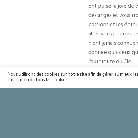
ont puisé la joie de 
des anges et vous tr
passions et les épre
alors vous pourrez e
n’ont jamais connue c
donnée qu’à ceux qui 
l’autoroute du Ciel 
sur cette terre nous 
Nous utilisons des cookies sur notre site afin de gérer, au mieux, l
jours, on va droit a
l'utilisation de tous les cookies.
nous nous mettons de
Chers amis, en ce jo
ce si grand mystère 
l’abbé Thomas qui, t
Don Raphaël SIMO