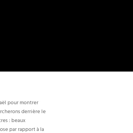
haël pour montrer
rcherons derrière le
res : beaux
ose par rapport à la