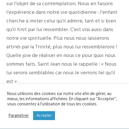
sur l’objet de sa contemplation. Nous en faisons
l’expérience dans notre vie quotidienne : l’enfant
cherche à imiter celui qu’il admire, tant et si bien
qu’il finit par lui ressembler. C’est vrai aussi dans
notre vie spirituelle. Plus nous nous laisserons
attirés par la Trinité, plus nous lui ressemblerons !
Quelle joie de réaliser en nous ce pour quoi nous
sommes faits. Saint Jean nous le rappelle : « Nous
lui serons semblables car nous le verrons tel qu’il
est »
Ce n’est pas un hasard si ce dimanche de la Trinité
Nous utilisons des cookies sur notre site afin de gérer, au
est célébré juste après la solennité de la
mieux, les informations affichées. En cliquant sur “Accepter”,
vous consentez à l'utilisation de tous les cookies.
Pentecôte. L’Esprit Saint est le don que Jésus nous
a acquis pour nous introduire dans l’amour même de
Paramétrer
Accepter
Dieu. Il est cet Esprit du Père et du Fils qui,