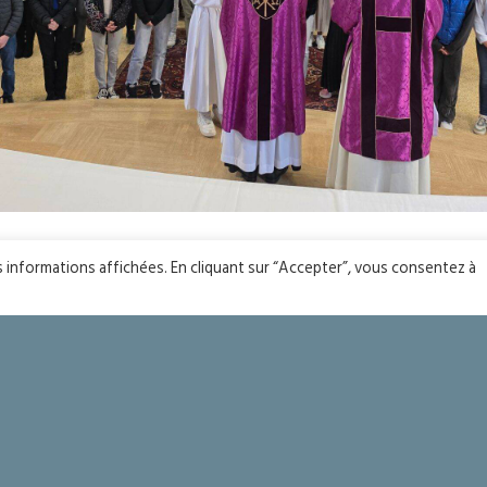
es informations affichées. En cliquant sur “Accepter”, vous consentez à
YOU MIGHT ALSO LIKE
One of the following
ci !