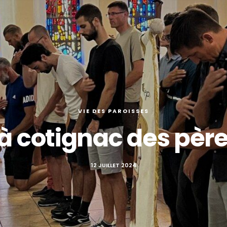
VIE DES PAROISSES
à cotignac des père
12 JUILLET 2024