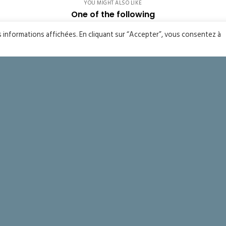
YOU MIGHT ALSO LIKE
One of the following
es informations affichées. En cliquant sur “Accepter”, vous consentez à
ts
Seigneur merci !
Fête 