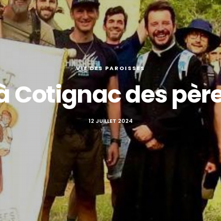
VIE DES PAROISSES
à Cotignac des père
12 JUILLET 2024