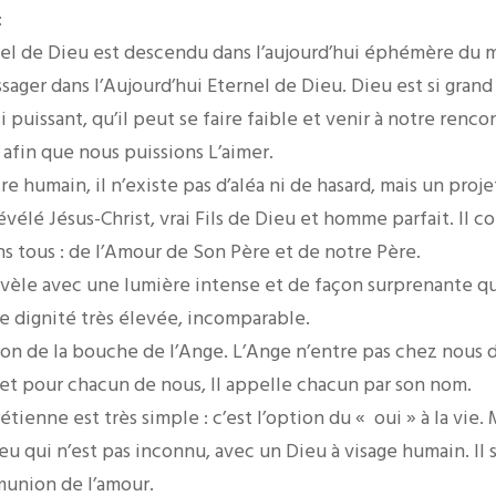
:
nel de Dieu est descendu dans l’aujourd’hui éphémère du m
sager dans l’Aujourd’hui Eternel de Dieu. Dieu est si grand 
si puissant, qu’il peut se faire faible et venir à notre ren
 afin que nous puissions L’aimer.
tre humain, il n’existe pas d’aléa ni de hasard, mais un proj
évélé Jésus-Christ, vrai Fils de Dieu et homme parfait. Il co
s tous : de l’Amour de Son Père et de notre Père.
évèle avec une lumière intense et de façon surprenante q
 dignité très élevée, incomparable.
ion de la bouche de l’Ange. L’Ange n’entre pas chez nous d
jet pour chacun de nous, Il appelle chacun par son nom.
tienne est très simple : c’est l’option du « oui » à la vie. 
eu qui n’est pas inconnu, avec un Dieu à visage humain. Il s
munion de l’amour.