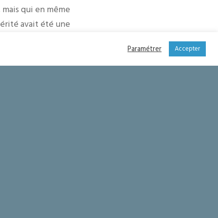
e, mais qui en même
érité avait été une
Paramétrer
Accepter
r. »
ns notre « oui » pour