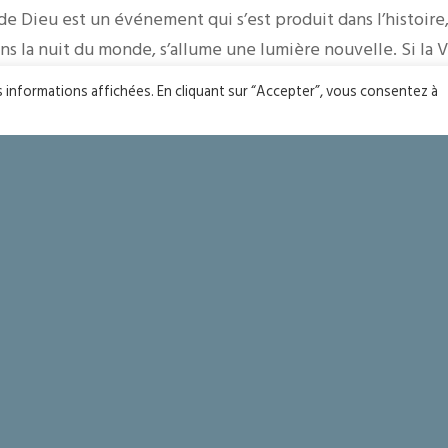
s de Dieu est un événement qui s’est produit dans l’histoir
ns la nuit du monde, s’allume une lumière nouvelle. Si la V
, en un certain sens, elle s’imposerait d’elle-même.
es informations affichées. En cliquant sur “Accepter”, vous consentez à
érité est Amour, elle demande la foi, le « oui » de notre cœu
a suite de Marie et de cette fête de l’Annonciation, rediso
ité vienne vivre en nous !
PORT
YOU MIGHT ALSO LIKE
One of the following
ts
Seigneur merci !