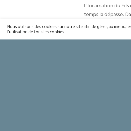
L’Incarnation du Fil
temps la dépasse. Da
formule mathématique
Nous utilisons des cookies sur notre site afin de gérer, au mieux, l
Si au contraire, la V
l'utilisation de tous les cookies.
Alors chers amis, à l
que le Christ ressusc
Don Louis Marie DU
Soyons sain