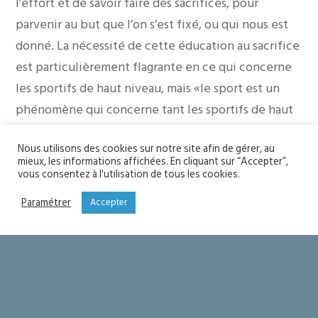
l’effort et de savoir faire des sacrifices, pour
parvenir au but que l’on s’est fixé, ou qui nous est
donné. La nécessité de cette éducation au sacrifice
est particulièrement flagrante en ce qui concerne
les sportifs de haut niveau, mais «le sport est un
phénomène qui concerne tant les sportifs de haut
niveau, leurs équipes et leurs supporters, que des
Nous utilisons des cookies sur notre site afin de gérer, au
cercles sociaux plus modestes, comme de
mieux, les informations affichées. En cliquant sur “Accepter”,
nombreuses familles, des jeunes et des enfants ».
vous consentez à l'utilisation de tous les cookies.
(…)
Paramétrer
Accepter
L’esprit sportif est aussi sain pour une vie en
société que, physiquement, la pratique sportive
l’est pour le corps humain. Une compétition loyale
permet de désamorcer d’éventuels conflits en
fournissant un exutoire aux rivalités et la pratique