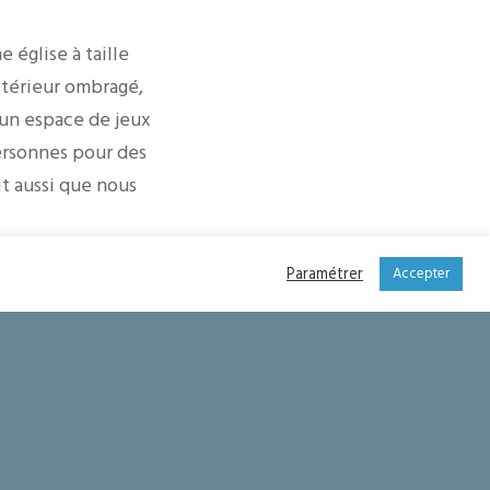
 église à taille
xtérieur ombragé,
, un espace de jeux
ersonnes pour des
it aussi que nous
nc présentée en
Paramétrer
Accepter
ienne Chapelle,
que), se situe dans
e notre paroisse et
ion du terrain où se
x possible et essayer