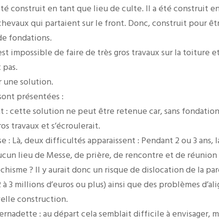
été construit en tant que lieu de culte. Il a été construit e
hevaux qui partaient sur le front. Donc, construit pour êt
de fondations.
est impossible de faire de très gros travaux sur la toiture e
 pas.
r une solution.
 sont présentées :
t : cette solution ne peut être retenue car, sans fondatio
ros travaux et s’écroulerait.
ise : Là, deux difficultés apparaissent : Pendant 2 ou 3 ans
aucun lieu de Messe, de prière, de rencontre et de réunion
hisme ? Il y aurait donc un risque de dislocation de la paro
(2 à 3 millions d’euros ou plus) ainsi que des problèmes d’a
elle construction.
ernadette : au départ cela semblait difficile à envisager,