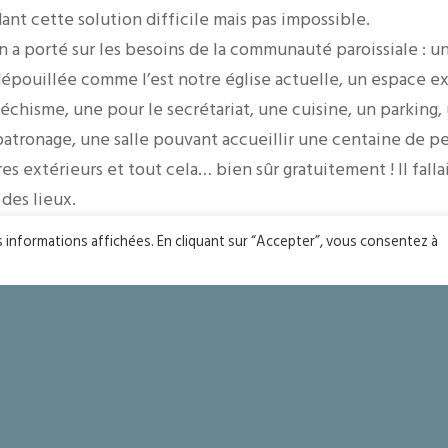
ant cette solution difficile mais pas impossible.
on a porté sur les besoins de la communauté paroissiale : une
épouillée comme l’est notre église actuelle, un espace e
téchisme, une pour le secrétariat, une cuisine, un parking
patronage, une salle pouvant accueillir une centaine de p
res extérieurs et tout cela… bien sûr gratuitement ! Il falla
des lieux.
is rien n’est impossible à Dieu ! Une opportunité s’est do
es informations affichées. En cliquant sur “Accepter”, vous consentez à
Saint Joseph à Valescure aux pieds de l’Estérel. Cette anc
 siècle par Pierre Aublé (Architecte de notre chère Basili
 et immense.
 de restaurer cette Chapelle pour en faire le lieu de vie d
 que les frais de restauration seraient couverts par la cess
actuelle. Nous attendons vos réflexions pour faire le mieu