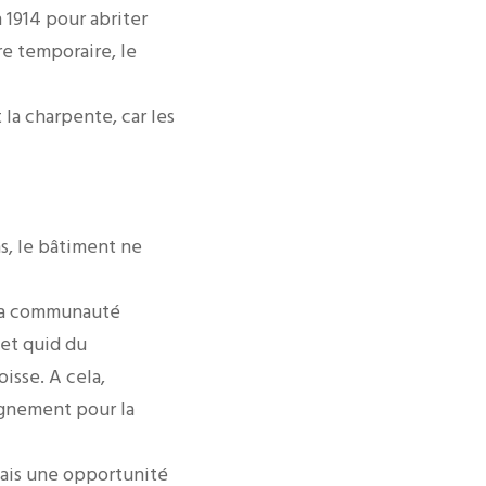
n 1914 pour abriter
re temporaire, le
t la charpente, car les
ns, le bâtiment ne
, la communauté
 et quid du
isse. A cela,
lignement pour la
 mais une opportunité