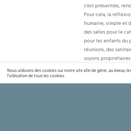
s’est présentée, rend
Pour cela, la réflexi
humaine, simple et d
des salles pour le ca
pour les enfants du 
réunions, des sanitai
soyons propriétaires 
Cela semblait fou ma
Nous utilisons des cookies sur notre site afin de gérer, au mieux, l
l’ancienne Chapelle 
l'utilisation de tous les cookies.
construite au XIXème
un cadre magnifique
Le projet serait donc
tout cela, en sachant
trouve notre église 
de ne rien oublier.