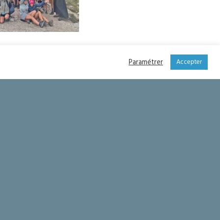
age des jeunes de
ônerie à Vinadio
Paramétrer
Accepter
Sommes -nous habitués à prendre ou à recevoir ?