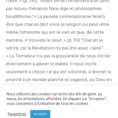
claire. » (p. 241) “Sinon, on se contentera d’un salut
par naturo-thérapies New-Age et philosophies
bouddhistes.”« La pensée contemporaine tend à
dire que chacun doit vivre sa religion ou peut-être
même l’athéisme qui est le sien et que, de cette
manière, il trouvera le salut. » (p. 113) “Chacun sa
vérité, car la Révélation n’a pas été assez claire.”
« Le Tentateur n’a pas la grossièreté de nous inciter
directement à adorer le diable. Il nous incite
seulement à choisir ce qui est rationnel, à donner la
priorité à un monde planifié et organisé, où Dieu en
tant que question privée peut avoir une place, sans
Nous utilisons des cookies sur notre site afin de gérer, au
avoir pourtant le droit de se mêler de nos affaires
mieux, les informations affichées. En cliquant sur “Accepter”,
essentielles. Soloviev [dans un écrit de 1900
vous consentez à l'utilisation de tous les cookies.
intitulé “Cour récit sur l’Antéchrist”] attribue un
Paramétrer
Accepter