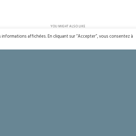
YOU MIGHT ALSO LIKE
One of the following
es informations affichées. En cliquant sur “Accepter”, vous consentez à
ts
Seigneur merci !