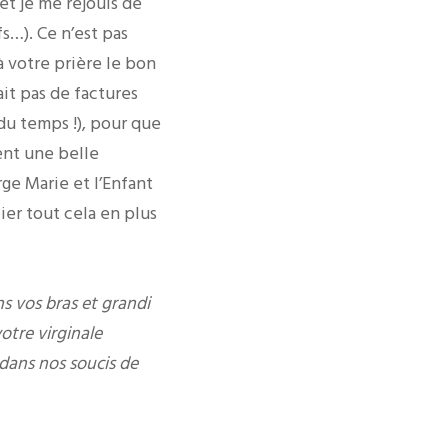
et je me réjouis de
s…). Ce n’est pas
à votre prière le bon
it pas de factures
du temps !), pour que
rent une belle
rge Marie et l’Enfant
ier tout cela en plus
s vos bras et grandi
otre virginale
 dans nos soucis de