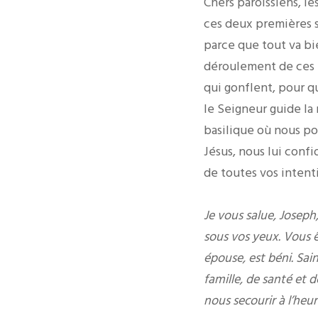
Chers paroissiens, le
ces deux premières s
parce que tout va bie
déroulement de ces t
qui gonflent, pour q
le Seigneur guide la 
basilique où nous pou
Jésus, nous lui conf
de toutes vos intent
Je vous salue, Joseph
sous vos yeux. Vous ê
épouse, est béni. Sai
famille, de santé et d
nous secourir à l’heu