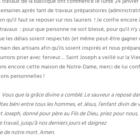
s travaux de la Basilique ont commencé le lundi 24 janvier 
emaines après tant de travaux préparatoires (administratif
n qu’il faut se reposer sur nos lauriers ! Je confie encore 
ravaux : pour que personne ne soit blessé, pour qu’il n’y a
ue les délais soient respectés (et même peut-être gagner 
main des artisans afin qu’ils soient inspirés et nous prépa
rrons prier avec ferveur… Saint Joseph a veillé sur la Vie
ions encore cette maison de Notre-Dame, merci de lui conf
ions personnelles !
, Vous que la grâce divine a comblé. Le sauveur a reposé dan
tes béni entre tous les hommes, et Jésus, l’enfant divin de v
nt Joseph, donné pour père au Fils de Dieu, priez pour nous,
e travail, jusqu’à nos derniers jours et daignez
re de notre mort. Amen.