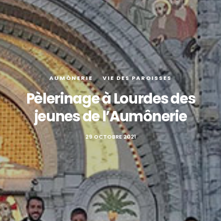
AUMÔNERIE
VIE DES PAROISSES
Pèlerinage à Lourdes des
jeunes de l’Aumônerie
29 OCTOBRE 2021