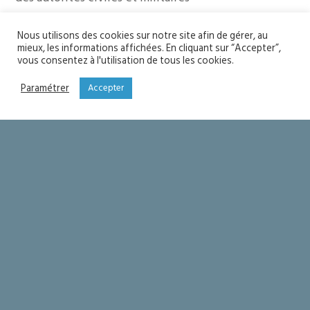
18h Messes pour les défunts de chaque clocher à
Nous utilisons des cookies sur notre site afin de gérer, au
Notre-Dame de la Victoire
mieux, les informations affichées. En cliquant sur “Accepter”,
Notre-Dame de la Paix et Sainte-Bernadette et Le
vous consentez à l'utilisation de tous les cookies.
Dramont
Paramétrer
Accepter
YOU MIGHT ALSO LIKE
One of the following
Soyons saints
Seigneur merci !