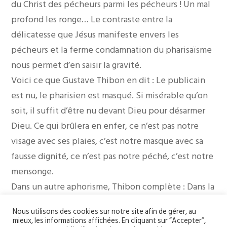
du Christ des pécheurs parmi les pécheurs ! Un mal
profond les ronge… Le contraste entre la
délicatesse que Jésus manifeste envers les
pécheurs et la ferme condamnation du pharisaïsme
nous permet d’en saisir la gravité.
Voici ce que Gustave Thibon en dit : Le publicain
est nu, le pharisien est masqué. Si misérable qu’on
soit, il suffit d’être nu devant Dieu pour désarmer
Dieu. Ce qui brûlera en enfer, ce n’est pas notre
visage avec ses plaies, c’est notre masque avec sa
fausse dignité, ce n’est pas notre péché, c’est notre
mensonge.
Dans un autre aphorisme, Thibon complète : Dans la
parabole de la brebis égarée, le Christ parle du
Nous utilisons des cookies sur notre site afin de gérer, au
pécheur comme d’un être dévoyé (au sens
mieux, les informations affichées. En cliquant sur “Accepter”,