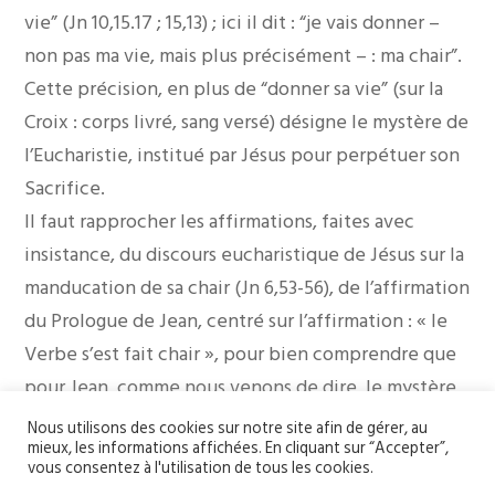
vie” (Jn 10,15.17 ; 15,13) ; ici il dit : “je vais donner –
non pas ma vie, mais plus précisément – : ma chair”.
Cette précision, en plus de “donner sa vie” (sur la
Croix : corps livré, sang versé) désigne le mystère de
l’Eucharistie, institué par Jésus pour perpétuer son
Sacrifice.
Il faut rapprocher les affirmations, faites avec
insistance, du discours eucharistique de Jésus sur la
manducation de sa chair (Jn 6,53-56), de l’affirmation
du Prologue de Jean, centré sur l’affirmation : « le
Verbe s’est fait chair », pour bien comprendre que
pour Jean, comme nous venons de dire, le mystère
du Pain vivant est un aspect du mystère de
Nous utilisons des cookies sur notre site afin de gérer, au
mieux, les informations affichées. En cliquant sur “Accepter”,
l’Incarnation et que la foi en ce mystère (Dieu s’est
vous consentez à l'utilisation de tous les cookies.
fait homme) est nécessaire pour communier à Jésus