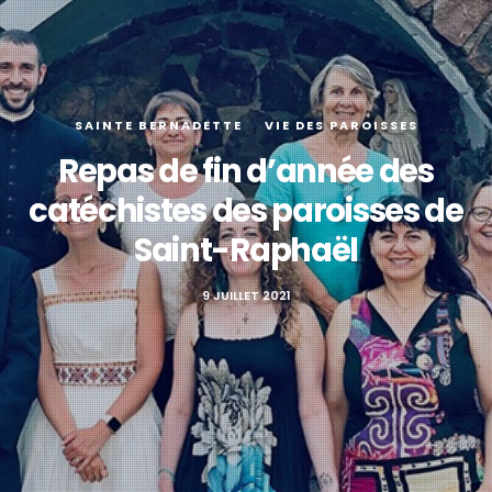
SAINTE BERNADETTE
VIE DES PAROISSES
Repas de fin d’année des
catéchistes des paroisses de
Saint-Raphaël
9 JUILLET 2021