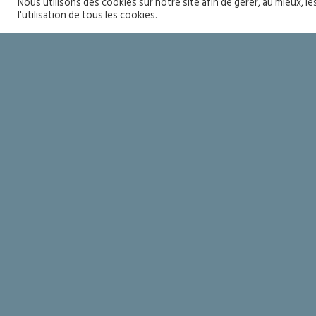
Nous utilisons des cookies sur notre site afin de gérer, au mieux, l
l'utilisation de tous les cookies.
lieu où l’on peut se 
l’idée de naviguer si
Je suis très heureux 
hâte d’y apprendre le
ville, écoles et autr
Communauté.
A titre personnel, é
lieu où l’on peut se 
l’idée de naviguer si