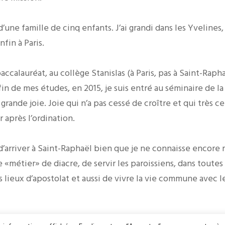
d’une famille de cinq enfants. J’ai grandi dans les Yvelines,
fin à Paris.
baccalauréat, au collège Stanislas (à Paris, pas à Saint-Rapha
fin de mes études, en 2015, je suis entré au séminaire de 
grande joie. Joie qui n’a pas cessé de croître et qui très 
 après l’ordination.
d’arriver à Saint-Raphaël bien que je ne connaisse encore rie
 «métier» de diacre, de servir les paroissiens, dans toutes 
es lieux d’apostolat et aussi de vivre la vie commune avec l
tant habitué à passer des vacances en Bretagne, je suis he