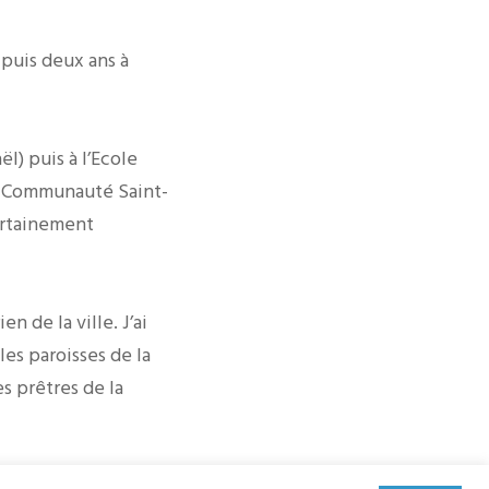
 puis deux ans à
ël) puis à l’Ecole
la Communauté Saint-
certainement
n de la ville. J’ai
les paroisses de la
es prêtres de la
ureux de découvrir un