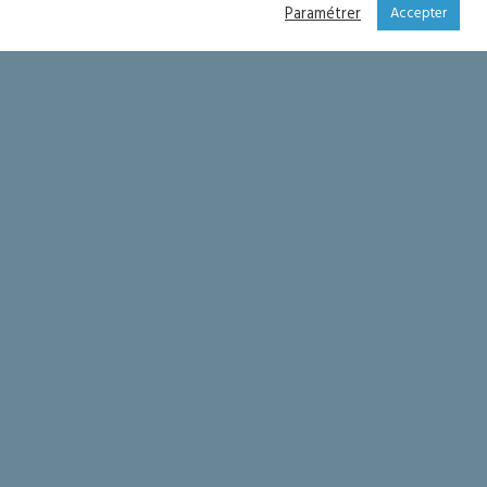
Paramétrer
Accepter
galement heureux à
n de la ville. J’ai
les paroisses de la
es prêtres de la
ureux de découvrir un
galement heureux à