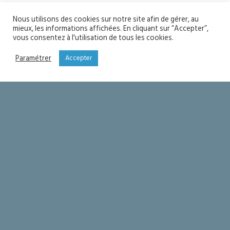
+ Don Marc-Antoine
Nous utilisons des cookies sur notre site afin de gérer, au
mieux, les informations affichées. En cliquant sur “Accepter”,
vous consentez à l'utilisation de tous les cookies.
YOU MIGHT ALSO LIKE
Paramétrer
Accepter
One of the following
Seigneur merci !