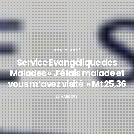
NON CLASSÉ
Service Evangélique des
Malades « J’étais malade et
vous m’avez visité » Mt 25,36
26 MARS 2021