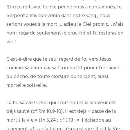
être pareil avec lui : le péché nous a contaminés, le
Serpent a mis son venin dans notre sang ; nous
serions voués à la mort … adieu le Ciel promis… Mais
non : regarde seulement le crucifié et tu resteras en
vie !
C’est-à-dire que le seul regard de foi vers Jésus
comme Sauveur par sa Croix suffit pour être sauvé
du péché, de toute morsure du serpent, aussi
mortelle soit-elle.
La foi sauve ! Celui qui croit en Jésus Sauveur est
déjà sauvé (cf Rm 10,9-10). Il est déjà « passé de la
mort à la vie » (Jn 5,24 ; cf 3,18 : « il échappe au
jugement »), car la foi en Jésus est vie : il est la Vie,