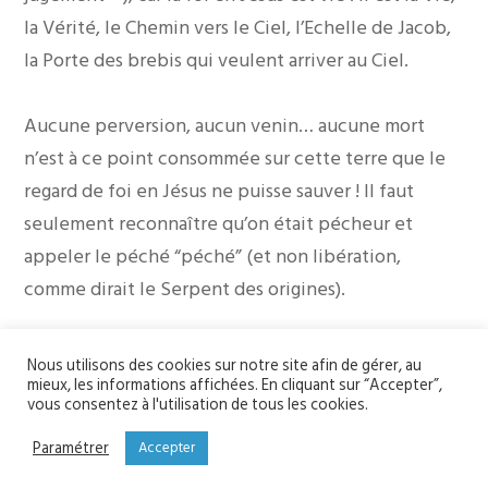
la Vérité, le Chemin vers le Ciel, l’Echelle de Jacob,
la Porte des brebis qui veulent arriver au Ciel.
Aucune perversion, aucun venin… aucune mort
n’est à ce point consommée sur cette terre que le
regard de foi en Jésus ne puisse sauver ! Il faut
seulement reconnaître qu’on était pécheur et
appeler le péché “péché” (et non libération,
comme dirait le Serpent des origines).
Et ceci, même si on a été un larron, un bandit toute
Nous utilisons des cookies sur notre site afin de gérer, au
sa vie. Le bon larron, quelques minutes avant de
mieux, les informations affichées. En cliquant sur “Accepter”,
vous consentez à l'utilisation de tous les cookies.
mourir, disait à l’autre larron : “si nous sommes
Paramétrer
Accepter
crucifiés, c’est justice, après ce que nous avons fait
de mal” (cf Lc 23,41). Il a reconnu à la lumière de sa