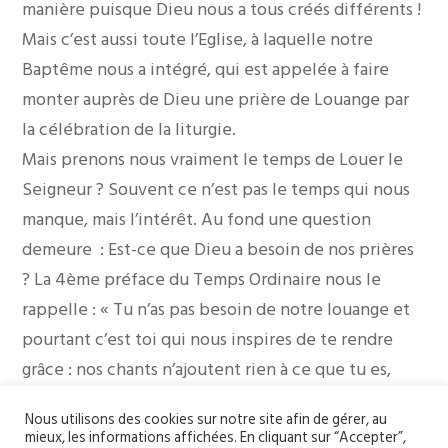
manière puisque Dieu nous a tous créés différents !
Mais c’est aussi toute l’Eglise, à laquelle notre
Baptême nous a intégré, qui est appelée à faire
monter auprès de Dieu une prière de Louange par
la célébration de la liturgie.
Mais prenons nous vraiment le temps de Louer le
Seigneur ? Souvent ce n’est pas le temps qui nous
manque, mais l’intérêt. Au fond une question
demeure : Est-ce que Dieu a besoin de nos prières
? La 4ème préface du Temps Ordinaire nous le
rappelle : « Tu n’as pas besoin de notre louange et
pourtant c’est toi qui nous inspires de te rendre
grâce : nos chants n’ajoutent rien à ce que tu es,
mais ils nous rapprochent de toi, par le Christ, notre
Nous utilisons des cookies sur notre site afin de gérer, au
Seigneur. » La prière de louange nous rapproche
mieux, les informations affichées. En cliquant sur “Accepter”,