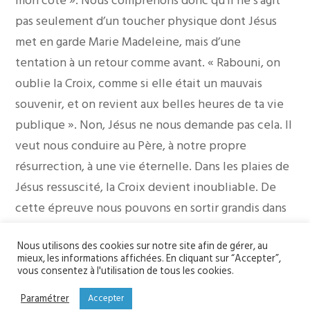
mon côté ». Nous comprenons donc qu’il ne s’agit
pas seulement d’un toucher physique dont Jésus
met en garde Marie Madeleine, mais d’une
tentation à un retour comme avant. « Rabouni, on
oublie la Croix, comme si elle était un mauvais
souvenir, et on revient aux belles heures de ta vie
publique ». Non, Jésus ne nous demande pas cela. Il
veut nous conduire au Père, à notre propre
résurrection, à une vie éternelle. Dans les plaies de
Jésus ressuscité, la Croix devient inoubliable. De
cette épreuve nous pouvons en sortir grandis dans
notre foi en Jésus Ressuscité, dans notre charité
Nous utilisons des cookies sur notre site afin de gérer, au
fraternelle et familiale et dans notre espérance.
mieux, les informations affichées. En cliquant sur “Accepter”,
Il y a beaucoup de souffrance dans ce confinement
vous consentez à l'utilisation de tous les cookies.
et cette pandémie. La joie de Pâques ne nous
Paramétrer
Accepter