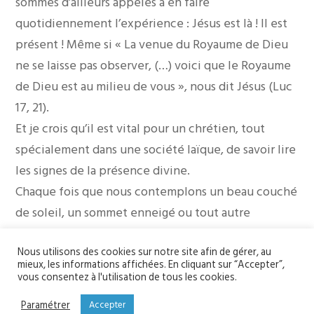
sommes d’ailleurs appelés à en faire
quotidiennement l’expérience : Jésus est là ! Il est
présent ! Même si « La venue du Royaume de Dieu
ne se laisse pas observer, (…) voici que le Royaume
de Dieu est au milieu de vous », nous dit Jésus (Luc
17, 21).
Et je crois qu’il est vital pour un chrétien, tout
spécialement dans une société laïque, de savoir lire
les signes de la présence divine.
Chaque fois que nous contemplons un beau couché
de soleil, un sommet enneigé ou tout autre
splendeur que nous réserve la création, nous
Nous utilisons des cookies sur notre site afin de gérer, au
contemplons l’œuvre de Dieu qui reste présent à sa
mieux, les informations affichées. En cliquant sur “Accepter”,
création.
vous consentez à l'utilisation de tous les cookies.
Le rôle de nos églises, de nos statues et de tout
Paramétrer
Accepter