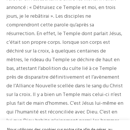
annoncé : « Détruisez ce Temple et moi, en trois
jours, je le rebâtirai ». Les disciples ne
comprendront cette parole qu’après sa
résurrection. En effet, le Temple dont parlait Jésus,
c’était son propre corps. lorsque son corps est
déchiré sur la croix, à quelques centaines de
mètres, le rideau du Temple se déchire de haut en
bas, attestant l’abolition du culte lié à ce Temple
près de disparaitre définitivement et l’avènement
de l’Alliance Nouvelle scellée dans le sang du Christ
sur la croix. Il y a bien un Temple mais celui-ci n’est
plus fait de main d’hommes. C’est Jésus lui-même en
qui l’humanité est réconciliée avec Dieu. C’est en
lui que Dieu habite pleinement parmi les hommes.
– de nous. Car nous avons pris conscience aussi que
Nous utilisons des cookies sur notre site afin de gérer, au