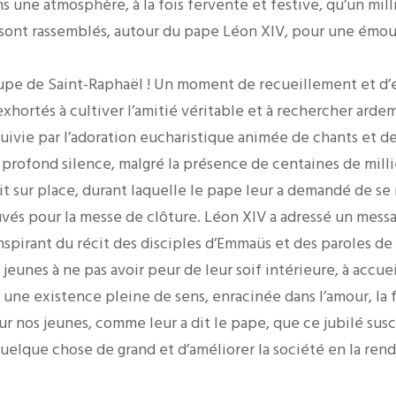
ns une atmosphère, à la fois fervente et festive, qu’un mil
 sont rassemblés, autour du pape Léon XIV, pour une émou
oupe de Saint-Raphaël ! Un moment de recueillement et d
exhortés à cultiver l’amitié véritable et à rechercher ardem
suivie par l’adoration eucharistique animée de chants et d
 profond silence, malgré la présence de centaines de milli
t sur place, durant laquelle le pape leur a demandé de se 
uvés pour la messe de clôture. Léon XIV a adressé un messa
nspirant du récit des disciples d’Emmaüs et des paroles de
jeunes à ne pas avoir peur de leur soif intérieure, à accueil
 à une existence pleine de sens, enracinée dans l’amour, la f
r nos jeunes, comme leur a dit le pape, que ce jubilé susc
quelque chose de grand et d’améliorer la société en la rend