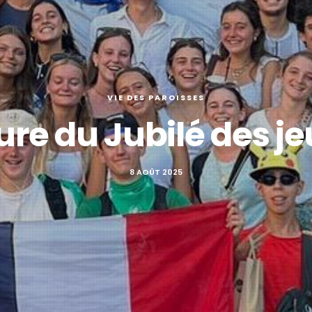
VIE DES PAROISSES
ure du Jubilé des j
8 AOÛT 2025