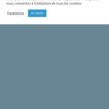
vous consentez à l'utilisation de tous les cookies.
Paramétrer
Accepter
YOU MIGHT ALSO LIKE
One of the following
Soyons saints
Seigneur merci !