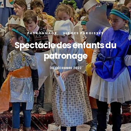
PATRONNAGE
VIE DES PAROISSES
Spectacle des enfants du
patronage
30 DÉCEMBRE 2022