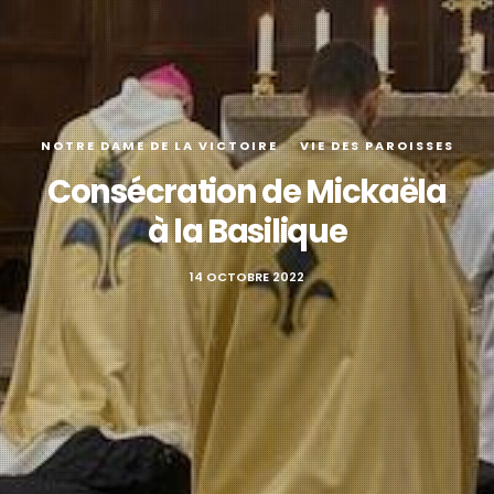
NOTRE DAME DE LA VICTOIRE
VIE DES PAROISSES
Consécration de Mickaëla
à la Basilique
14 OCTOBRE 2022