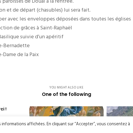
s paroisses de Douai à la rentrée.
n et de départ (chasubles) lui sera fait.
er avec les enveloppes déposées dans toutes les églises
ction de grâces à Saint-Raphaël
 Basilique suivie d’un apéritif
nte-Bernadette
re-Dame de la Paix
YOU MIGHT ALSO LIKE
One of the following
ci !
es informations affichées. En cliquant sur “Accepter”, vous consentez à