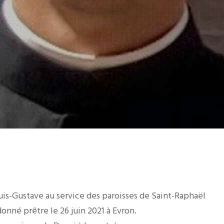
is-Gustave au service des paroisses de Saint-Raphaël
onné prêtre le 26 juin 2021 à Evron.