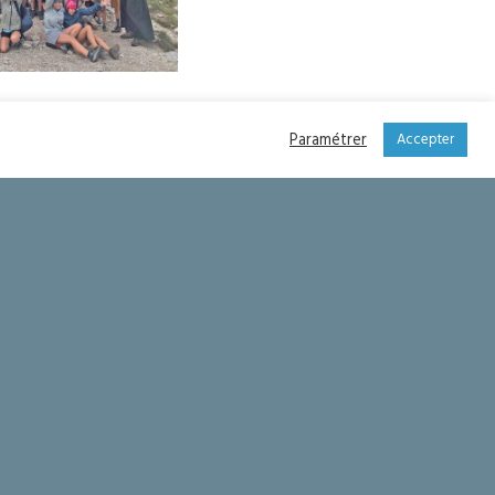
age des jeunes de
ônerie à Vinadio
Paramétrer
Accepter
Adoration pour clôturer le Triduum Pascal