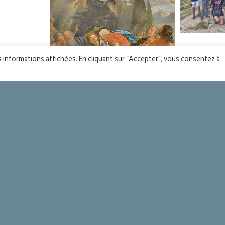
Pèlerin
es informations affichées. En cliquant sur “Accepter”, vous consentez à
l’aum
Fête de l’Assomption
Baptême de Mathieu et Jonathan à la Paix