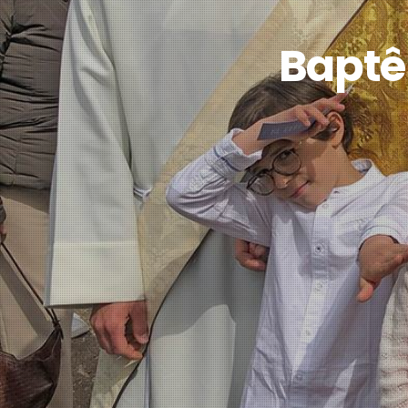
Baptê