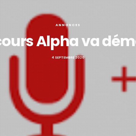
ANNONCES
cours Alpha va déma
4 SEPTEMBRE 2020