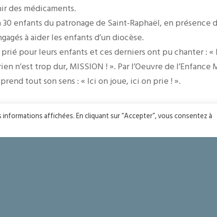
ir des médicaments.
on 30 enfants du patronage de Saint-Raphaël, en présence de
gagés à aider les enfants d’un diocèse.
prié pour leurs enfants et ces derniers ont pu chanter : « l
ien n’est trop dur, MISSION ! ». Par l’Oeuvre de l’Enfance M
end tout son sens : « Ici on joue, ici on prie ! ».
es informations affichées. En cliquant sur “Accepter”, vous consentez à
YOU MIGHT ALSO LIKE
One of the following
ci !