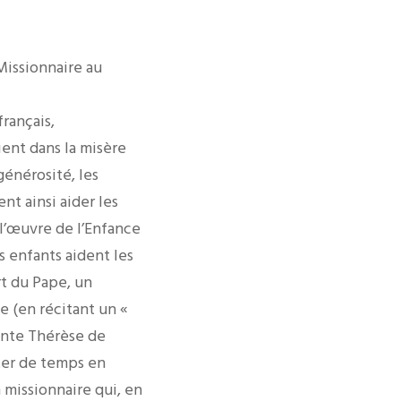
Missionnaire au
français,
ent dans la misère
générosité, les
nt ainsi aider les
 l’œuvre de l’Enfance
s enfants aident les
rt du Pape, un
se (en récitant un «
ainte Thérèse de
rter de temps en
 missionnaire qui, en