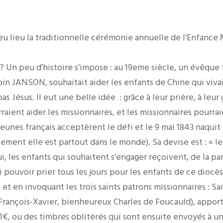
 eu lieu la traditionnelle cérémonie annuelle de l’Enfance 
l ? Un peu d’histoire s’impose : au 19eme siècle, un évêque 
n JANSON, souhaitait aider les enfants de Chine qui vivai
as Jésus. Il eut une belle idée : grâce à leur prière, à leur 
raient aider les missionnaires, et les missionnaires pourraie
jeunes français acceptèrent le défi et le 9 mai 1843 naquit
ement elle est partout dans le monde). Sa devise est : « le
i, les enfants qui souhaitent s’engager reçoivent, de la pa
si pouvoir prier tous les jours pour les enfants de ce diocè
 et en invoquant les trois saints patrons missionnaires : S
t François-Xavier, bienheureux Charles de Foucauld), appo
€, ou des timbres oblitérés qui sont ensuite envoyés à un